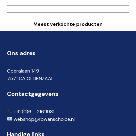
Privacybeleid
Meest verkochte producten
Resultaten Pagina
Share Cart
Ons adres
Voorstellen
Operalaan 149
7571 CA OLDENZAAL
Winkelwagen
Contactgegevens
+31 (0)
6 – 21611981
webshop@rowanschoice.nl
Handige links