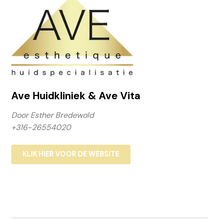
Privacybeleid
Resultaten Pagina
Share Cart
Ave Huidkliniek & Ave Vita
Voorstellen
Door Esther Bredewold
+316-26554020
Winkelwagen
KLIK HIER VOOR DE WEBSITE