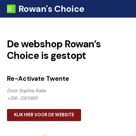
Rowan's Choice
Skip
Skip
MENU
to
to
Home
navigation
content
Afrekenen
De webshop Rowan’s
Choice is gestopt
Contact
Gratis Health Check
Re-Activate Twente
Home
Door Sophie Rake
+316-21611981
Mijn Account
KLIK HIER VOOR DE WEBSITE
Over ons:
Plan je health check